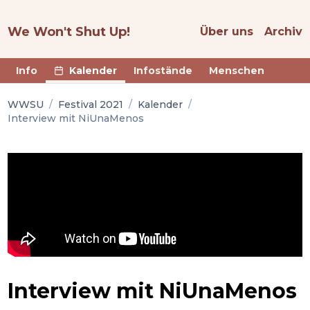
We Won't Shut Up!
Über uns
Archiv
Info
Kalender
Infostände
Menschen
WWSU
/
Festival 2021
/
Kalender
/
Interview mit NiUnaMenos
Interview mit NiUnaMenos