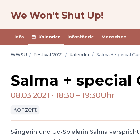
We Won't Shut Up!
Info
Kalender
Infostände
Menschen
WWSU
/
Festival 2021
/
Kalender
/
Salma + special Gu
Salma + special
08.03.2021
·
18:30
–
19:30
Uhr
Konzert
Sängerin und Ud-Spielerin Salma versprich