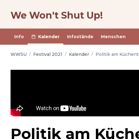
We Won't Shut Up!
Info
Kalender
Infostände
Menschen
WWSU
/
Festival 2021
/
Kalender
/
Politik am Küchent
Politik am Küch