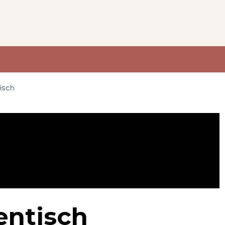
isch
entisch