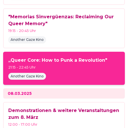
"Memorias Sinvergüenzas: Reclaiming Our
Queer Memory"
19:15
-
20:45
Uhr
Another Gaze Kino
„Queer Core: How to Punk a Revolution"
21:15
-
22:45
Uhr
Another Gaze Kino
08.03.2025
Demonstrationen & weitere Veranstaltungen
zum 8. März
12:00
-
17:00
Uhr