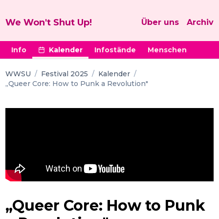
We Won't Shut Up!
Über uns
Archiv
Info
Kalender
Infostände
Menschen
WWSU
/
Festival 2025
/
Kalender
/
„Queer Core: How to Punk a Revolution"
„Queer Core: How to Punk