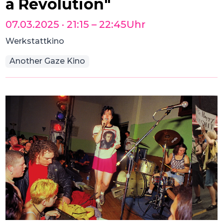
a Revolution"
07.03.2025
·
21:15
–
22:45
Uhr
Werkstattkino
Another Gaze Kino