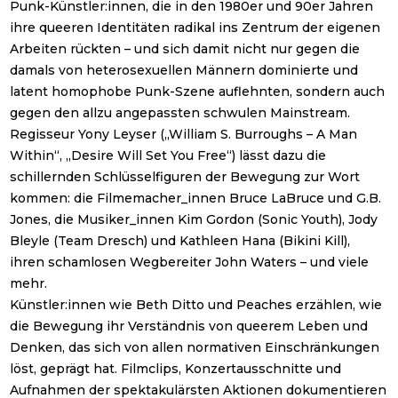
Punk-Künstler:innen, die in den 1980er und 90er Jahren
ihre queeren Identitäten radikal ins Zentrum der eigenen
Arbeiten rückten – und sich damit nicht nur gegen die
damals von heterosexuellen Männern dominierte und
latent homophobe Punk-Szene auflehnten, sondern auch
gegen den allzu angepassten schwulen Mainstream.
Regisseur Yony Leyser („William S. Burroughs – A Man
Within“, „Desire Will Set You Free“) lässt dazu die
schillernden Schlüsselfiguren der Bewegung zur Wort
kommen: die Filmemacher_innen Bruce LaBruce und G.B.
Jones, die Musiker_innen Kim Gordon (Sonic Youth), Jody
Bleyle (Team Dresch) und Kathleen Hana (Bikini Kill),
ihren schamlosen Wegbereiter John Waters – und viele
mehr.
Künstler:innen wie Beth Ditto und Peaches erzählen, wie
die Bewegung ihr Verständnis von queerem Leben und
Denken, das sich von allen normativen Einschränkungen
löst, geprägt hat. Filmclips, Konzertausschnitte und
Aufnahmen der spektakulärsten Aktionen dokumentieren