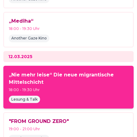
„Mediha“
18:00
-
19:30
Uhr
Another Gaze Kino
12.03.2025
„Nie mehr leise“ Die neue migrantische
Mittelschicht
18:00
-
19:30
Uhr
Lesung & Talk
"FROM GROUND ZERO"
19:00
-
21:00
Uhr