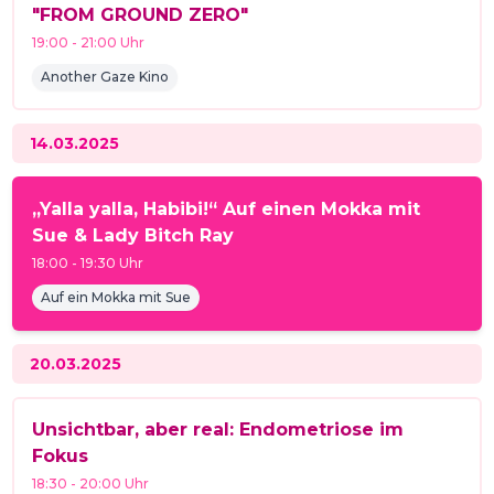
"FROM GROUND ZERO"
19:00
-
21:00
Uhr
Another Gaze Kino
14.03.2025
„Yalla yalla, Habibi!“ Auf einen Mokka mit
Sue & Lady Bitch Ray
18:00
-
19:30
Uhr
Auf ein Mokka mit Sue
20.03.2025
Unsichtbar, aber real: Endometriose im
Fokus
18:30
-
20:00
Uhr