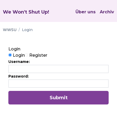
We Won't Shut Up!
Über uns
Archiv
WWSU
/
Login
Login
Login or Register?
Login
Register
Username
:
Password
:
Submit