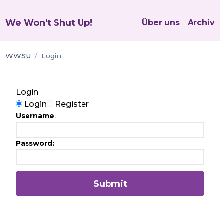
We Won't Shut Up!
Über uns
Archiv
WWSU
/
Login
Login
Login or Register?
Login
Register
Username
:
Password
:
Submit