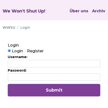
We Won't Shut Up!
Über uns
Archiv
WWSU
/
Login
Login
Login or Register?
Login
Register
Username
:
Password
:
Submit