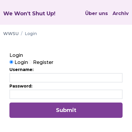
We Won't Shut Up!
Über uns
Archiv
WWSU
/
Login
Login
Login or Register?
Login
Register
Username
:
Password
:
Submit