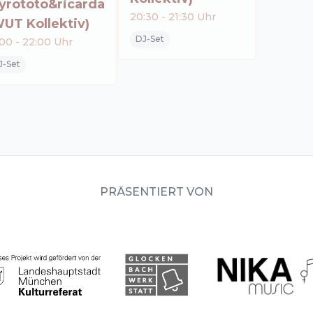
yrototo&ricarda
20:30
-
21:30
Uhr
UT Kollektiv)
DJ-Set
:00
-
22:00
Uhr
J-Set
PRÄSENTIERT VON