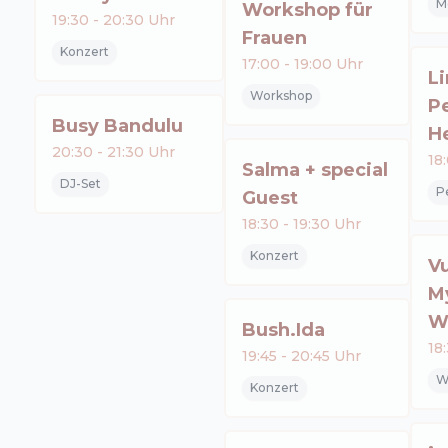
M
Workshop für
19:30
-
20:30
Uhr
Frauen
Konzert
17:00
-
19:00
Uhr
Li
Workshop
Pe
Busy Bandulu
H
20:30
-
21:30
Uhr
18
Salma + special
DJ-Set
P
Guest
18:30
-
19:30
Uhr
Konzert
V
M
Wi
Bush.Ida
18
19:45
-
20:45
Uhr
W
Konzert