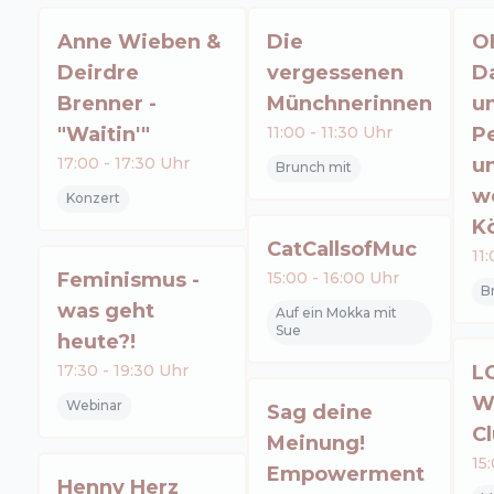
Anne Wieben &
Die
O
Deirdre
vergessenen
Da
Brenner -
Münchnerinnen
u
"Waitin'"
11:00
-
11:30
Uhr
Pe
17:00
-
17:30
Uhr
u
Brunch mit
w
Konzert
K
CatCallsofMuc
11
Feminismus -
15:00
-
16:00
Uhr
B
was geht
Auf ein Mokka mit
Sue
heute?!
17:30
-
19:30
Uhr
L
W
Webinar
Sag deine
C
Meinung!
15
Empowerment
Henny Herz