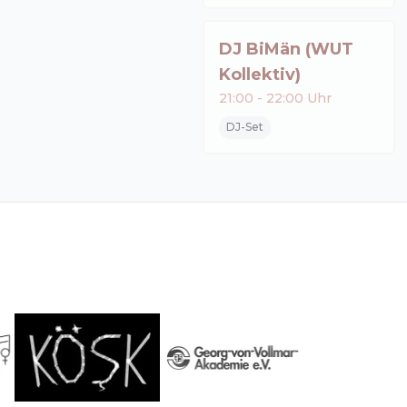
DJ BiMän (WUT
Kollektiv)
21:00
-
22:00
Uhr
DJ-Set