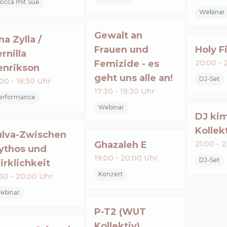
occa mit Sue
Webinar
Gewalt an
na Zylla /
Frauen und
Holy F
rnilla
Femizide - es
20:00
-
2
enrikson
geht uns alle an!
DJ-Set
:00
-
18:30
Uhr
17:30
-
19:30
Uhr
erformance
Webinar
DJ ki
Kollekt
ulva-Zwischen
Ghazaleh E
21:00
-
2
ythos und
19:00
-
20:00
Uhr
DJ-Set
rklichkeit
Konzert
:30
-
20:00
Uhr
ebinar
P-T2 (WUT
Kollektiv)