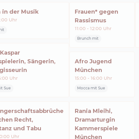
 in der Musik
Frauen* gegen
2:00
Uhr
Rassismus
11:00
-
12:00
Uhr
it
Brunch mit
 Kaspar
pielerin, Sängerin,
Afro Jugend
gisseurin
München
6:00
Uhr
15:00
-
16:00
Uhr
t Sue
Mocca mit Sue
ngerschaftsabbrüche
Rania Mleihi,
chen Recht,
Dramarturgin
tanz und Tabu
Kammerspiele
0:00
Uhr
München