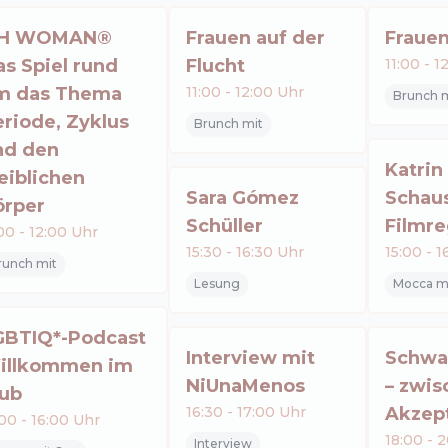
H WOMAN®
Frauen auf der
Frauen
s Spiel rund
Flucht
11:00
-
1
m das Thema
11:00
-
12:00
Uhr
Brunch m
riode, Zyklus
Brunch mit
nd den
Katrin
eiblichen
Sara Gómez
Schaus
örper
Schüller
Filmre
:00
-
12:00
Uhr
15:30
-
16:30
Uhr
15:00
-
1
runch mit
Lesung
Mocca mi
GBTIQ*-Podcast
Interview mit
Schwa
illkommen im
NiUnaMenos
– zwis
lub
16:30
-
17:00
Uhr
Akzep
:00
-
16:00
Uhr
18:00
-
2
Interview