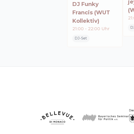
je
DJ Funky
(W
Francis (WUT
21
Kollektiv)
D
21:00
-
22:00
Uhr
DJ-Set