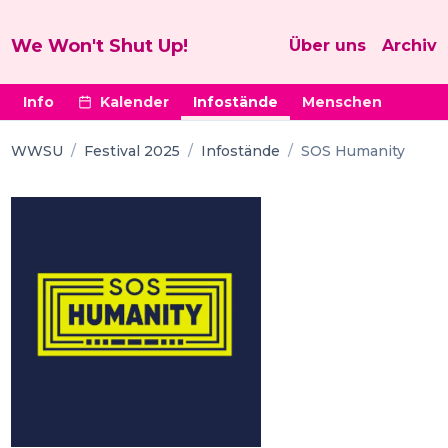
We Won't Shut Up!
Über uns
Archiv
Info
Kalender
Infostände
Menschen
WWSU
/
Festival 2025
/
Infostände
/
SOS Humanity