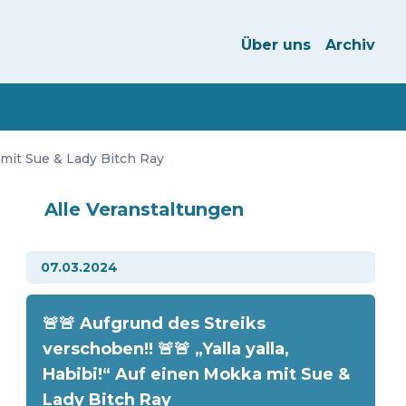
Über uns
Archiv
a mit Sue & Lady Bitch Ray
Alle Veranstaltungen
07.03.2024
🚨🚨 Aufgrund des Streiks
verschoben!! 🚨🚨 „Yalla yalla,
Habibi!“ Auf einen Mokka mit Sue &
Lady Bitch Ray