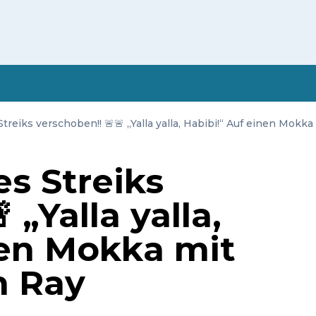
treiks verschoben!! 🚨🚨 „Yalla yalla, Habibi!“ Auf einen Mokk
s Streiks
 „Yalla yalla,
nen Mokka mit
h Ray