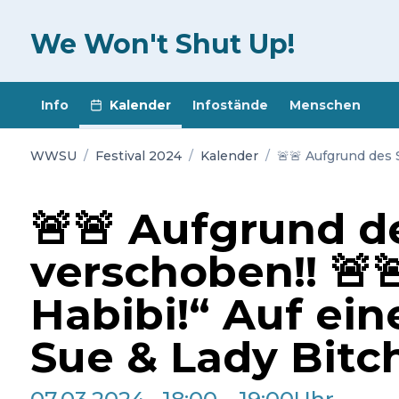
We Won't Shut Up!
Info
Kalender
Infostände
Menschen
WWSU
/
Festival 2024
/
Kalender
/
🚨🚨 Aufgrund des S
🚨🚨 Aufgrund de
verschoben!! 🚨🚨
Habibi!“ Auf ei
Sue & Lady Bitc