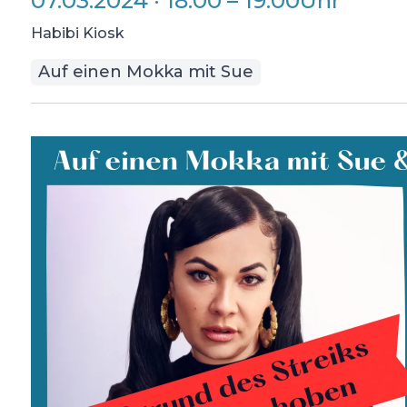
07.03.2024
·
18:00
–
19:00
Uhr
Habibi Kiosk
Auf einen Mokka mit Sue