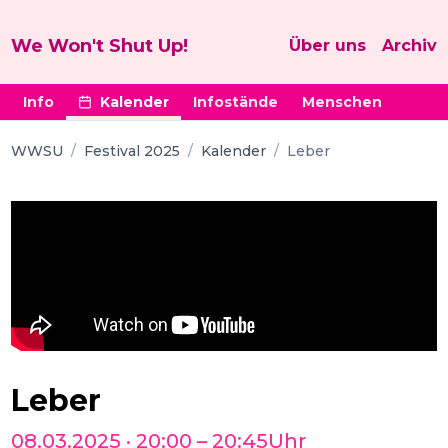
We Won't Shut Up!
Über uns
Archiv
Info
Kalender
Infostände
Menschen
WWSU
/
Festival 2025
/
Kalender
/
Leber
Leber
08.03.2025
·
20:00
–
20:45
Uhr