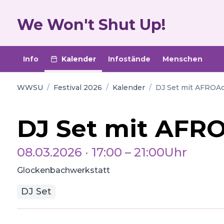
We Won't Shut Up!
Info
Kalender
Infostände
Menschen
WWSU
/
Festival 2026
/
Kalender
/
DJ Set mit AFROA
DJ Set mit AFR
08.03.2026
·
17:00
–
21:00
Uhr
Glockenbachwerkstatt
DJ Set