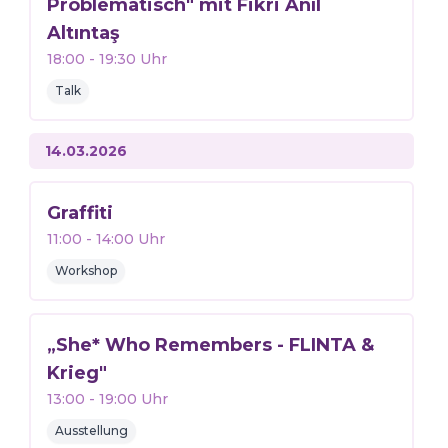
Problematisch" mit Fikri Anıl
Altıntaş
18:00
-
19:30
Uhr
Talk
14.03.2026
Graffiti
11:00
-
14:00
Uhr
Workshop
„She* Who Remembers - FLINTA &
Krieg"
13:00
-
19:00
Uhr
Ausstellung