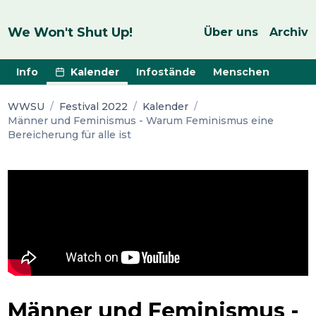
We Won't Shut Up!
Über uns
Archiv
Info
Kalender
Infostände
Menschen
WWSU
/
Festival 2022
/
Kalender
/
Männer und Feminismus - Warum Feminismus eine
Bereicherung für alle ist
Männer und Feminismus -